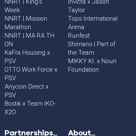
NNRT | King's
Invicta x Jason
Week
Taylor
NNRT | Mission
Tops International
Marathon
Arena
NNRT | MA RA TH
Runfest
ON
Shimano | Part of
KaFra Housing x
the Team
PSV
MIKKY KI. x Nouri
OTTO Work Force x
Foundation
PSV
Anycoin Direct x
PSV
Bostik x Team IKO-
X2O
Partnerships
About