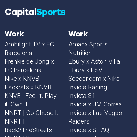
Work
Work
Ambilight TV x FC
Amacx Sports
Barcelona
Nutrition
Frenkie de Jong x
Ebury x Aston Villa
FC Barcelona
Ebury x PSV
Nike x KNVB
Soccer.com x Nike
Packrats x KNVB
Invicta Racing
KNVB | Feel it. Play
Invicta S1
it. Own it.
Invicta x JM Correa
NNRT | Go Chase It
Invicta x Las Vegas
NNRT |
Raiders
Back2TheStreets
Invicta x SHAQ