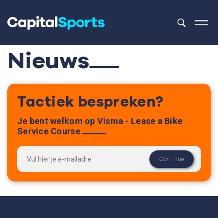
Dit is een z
Er zijn geen 
Nieuws
Tactiek bespreken?
Je bent welkom op Visma - Lease a Bike
Service Course