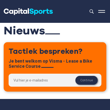
Dit is een z
Er zijn geen 
Nieuws
Tactiek bespreken?
Je bent welkom op Visma - Lease a Bike
Service Course