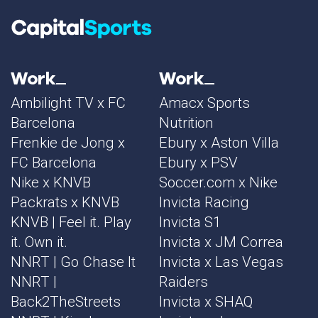
Work
Work
Ambilight TV x FC
Amacx Sports
Barcelona
Nutrition
Frenkie de Jong x
Ebury x Aston Villa
FC Barcelona
Ebury x PSV
Nike x KNVB
Soccer.com x Nike
Packrats x KNVB
Invicta Racing
KNVB | Feel it. Play
Invicta S1
it. Own it.
Invicta x JM Correa
NNRT | Go Chase It
Invicta x Las Vegas
NNRT |
Raiders
Back2TheStreets
Invicta x SHAQ