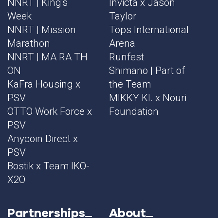
NNRT | King's
Invicta x Jason
Week
Taylor
NNRT | Mission
Tops International
Marathon
Arena
NNRT | MA RA TH
Runfest
ON
Shimano | Part of
KaFra Housing x
the Team
PSV
MIKKY KI. x Nouri
OTTO Work Force x
Foundation
PSV
Anycoin Direct x
PSV
Bostik x Team IKO-
X2O
Partnerships
About