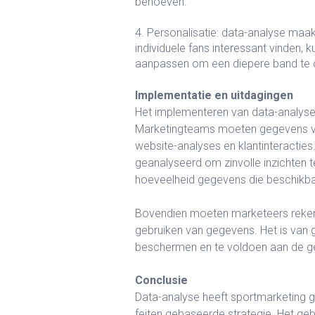
behoeven.
4. Personalisatie: data-analyse maa
individuele fans interessant vinden,
aanpassen om een diepere band te 
Implementatie en uitdagingen
Het implementeren van data-analyse i
Marketingteams moeten gegevens ver
website-analyses en klantinteracti
geanalyseerd om zinvolle inzichten te
hoeveelheid gegevens die beschikbaa
Bovendien moeten marketeers rekeni
gebruiken van gegevens. Het is van 
beschermen en te voldoen aan de ge
Conclusie
Data-analyse heeft sportmarketing g
feiten gebaseerde strategie. Het ge