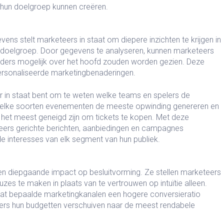
 hun doelgroep kunnen creëren.
ens stelt marketeers in staat om diepere inzichten te krijgen in
n doelgroep. Door gegevens te analyseren, kunnen marketeers
nders mogelijk over het hoofd zouden worden gezien. Deze
ersonaliseerde marketingbenaderingen.
er in staat bent om te weten welke teams en spelers de
s, welke soorten evenementen de meeste opwinding genereren en
s het meest geneigd zijn om tickets te kopen. Met deze
teers gerichte berichten, aanbiedingen en campagnes
 de interesses van elk segment van hun publiek.
 diepgaande impact op besluitvorming. Ze stellen marketeers
zes te maken in plaats van te vertrouwen op intuïtie alleen.
t dat bepaalde marketingkanalen een hogere conversieratio
rs hun budgetten verschuiven naar de meest rendabele