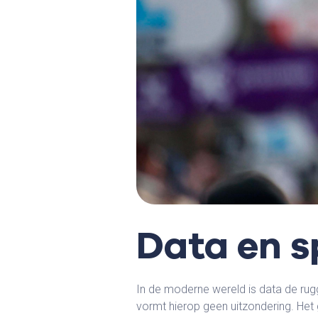
Data en 
In de moderne wereld is data de rug
vormt hierop geen uitzondering. Het 