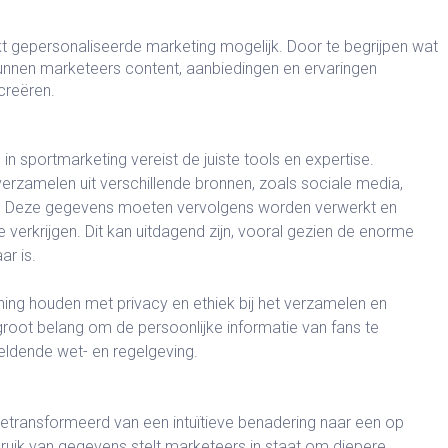
kt gepersonaliseerde marketing mogelijk. Door te begrijpen wat
 kunnen marketeers content, aanbiedingen en ervaringen
creëren.
n sportmarketing vereist de juiste tools en expertise.
zamelen uit verschillende bronnen, zoals sociale media,
es. Deze gegevens moeten vervolgens worden verwerkt en
 verkrijgen. Dit kan uitdagend zijn, vooral gezien de enorme
r is.
ng houden met privacy en ethiek bij het verzamelen en
groot belang om de persoonlijke informatie van fans te
ldende wet- en regelgeving.
etransformeerd van een intuïtieve benadering naar een op
bruik van gegevens stelt marketeers in staat om diepere