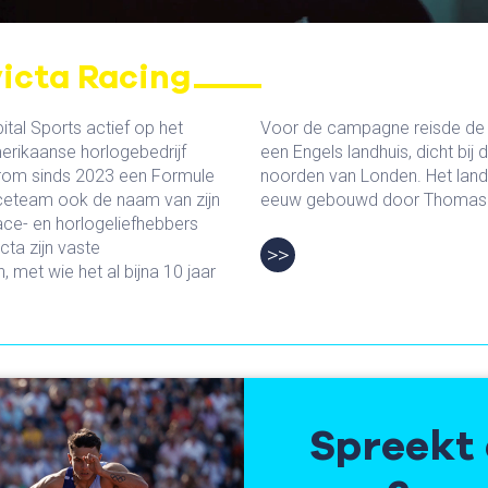
victa Racing
tal Sports actief op het
Voor de campagne reisde de c
erikaanse horlogebedrijf
een Engels landhuis, dicht bij
aarom sinds 2023 een Formule
noorden van Londen. Het landh
aceteam ook de naam van zijn
eeuw gebouwd door Thomas Co
ace- en horlogeliefhebbers
cta zijn vaste
>>
 met wie het al bijna 10 jaar
Spreekt 