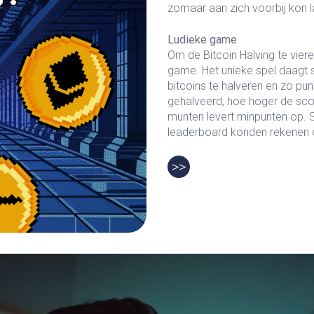
zomaar aan zich voorbij kon l
Ludieke game
Om de Bitcoin Halving te vier
game. Het unieke spel daagt 
bitcoins te halveren en zo pu
gehalveerd, hoe hoger de sco
munten levert minpunten op. 
leaderboard konden rekenen op
>>