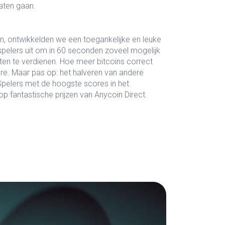
aten gaan.
en, ontwikkelden we een toegankelijke en leuke
spelers uit om in 60 seconden zoveel mogelijk
nten te verdienen. Hoe meer bitcoins correct
re. Maar pas op: het halveren van andere
Spelers met de hoogste scores in het
 fantastische prijzen van Anycoin Direct.