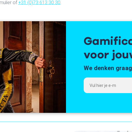
mulier of
+31 (0)73 613 30 30
.
Gamifica
voor jo
We denken graag