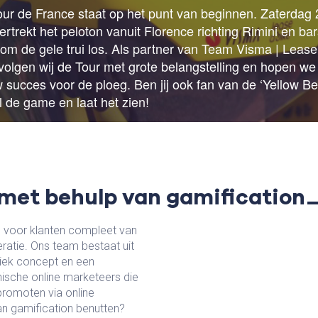
 met behulp van gamification
en voor klanten compleet van
ratie. Ons team bestaat uit
niek concept en een
ische online marketeers die
promoten via online
van gamification benutten?