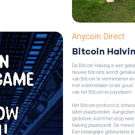
Anycoin Direct
Bitcoin Halv
De Bitcoin Halving is een geb
nieuwe bitcoins wordt gehalvee
van Bitcoin te verminderen en
met edelmetalen zoals goud. D
van het Bitcoin-ecosysteem.
Het Bitcoin-protocol is ontwo
laten plaatsvinden. Aangezie
gedolven, komt het erop neer 
Halving plaatsvindt. De meest
Een belangrijke gebeurtenis in