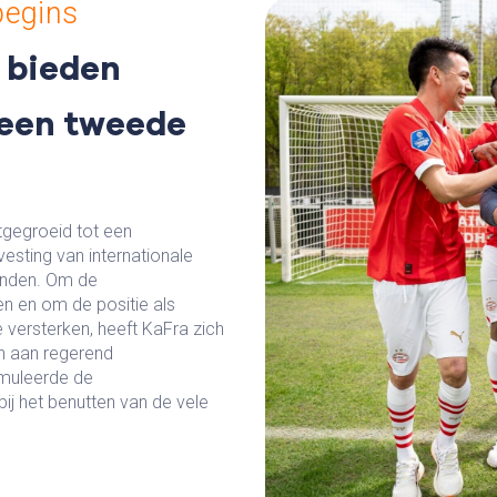
begins
 bieden
 een tweede
itgegroeid tot een
esting van internationale
enden. Om de
n en om de positie als
e versterken, heeft KaFra zich
n aan regerend
rmuleerde de
ij het benutten van de vele