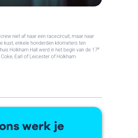
rew niet af naar een racecircuit, maar naar
 de kust, enkele honderden kilometers ten
e
uis Holkham Hall werd in het begin van de 17
ke, Earl of Leicester of Holkham.
ons werk je