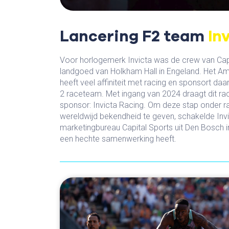
Lancering F2 team
In
Voor horlogemerk Invicta was de crew van Capi
landgoed van Holkham Hall in Engeland. Het Am
heeft veel affiniteit met racing en sponsort d
2 raceteam. Met ingang van 2024 draagt dit r
sponsor: Invicta Racing. Om deze stap onder r
wereldwijd bekendheid te geven, schakelde Invi
marketingbureau Capital Sports uit Den Bosch in,
een hechte samenwerking heeft.